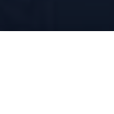
Nos Expertises :
« Nos interventions se déroulent dans le cadre de
renfort de vos équipes internes, de responsable
informatique à temps partagé ou simplement pour
des prestations techniques ponctuelles, votre
intervenant vous écoutera avant de vous
proposer une solution adaptée. »