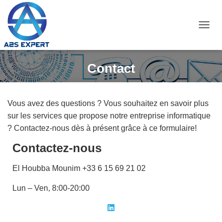
D
é
p
l
Contact
i
e
r
l
a
Vous avez des questions ? Vous souhaitez en savoir plus
n
sur les services que propose notre entreprise informatique
a
v
? Contactez-nous dès à présent grâce à ce formulaire!
i
g
Contactez-nous
a
t
i
El Houbba Mounim +33 6 15 69 21 02
o
n
Lun – Ven, 8:00-20:00